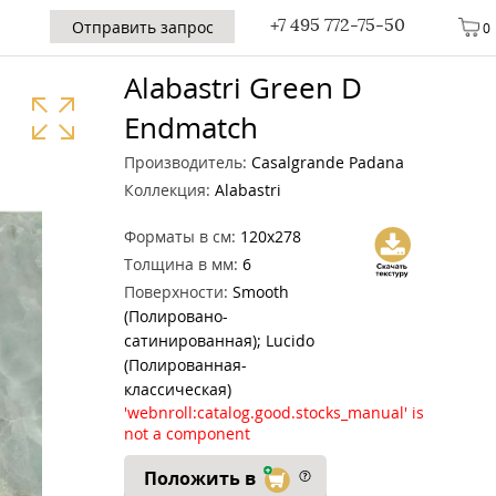
+7 495 772-75-50
Отправить запрос
0
Alabastri Green D
Endmatch
Производитель:
Casalgrande Padana
Коллекция:
Alabastri
Форматы в см:
120x278
Толщина в мм:
6
Поверхности:
Smooth
(Полировано-
сатинированная); Lucido
(Полированная-
классическая)
'webnroll:catalog.good.stocks_manual' is
not a component
Положить в