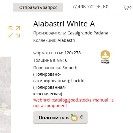
+7 495 772-75-50
Отправить запрос
0
Alabastri White A
Производитель:
Casalgrande Padana
Коллекция:
Alabastri
Форматы в см:
120x278
Толщина в мм:
6
Поверхности:
Smooth
(Полировано-
сатинированная); Lucido
(Полированная-
классическая)
'webnroll:catalog.good.stocks_manual' is
not a component
Положить в