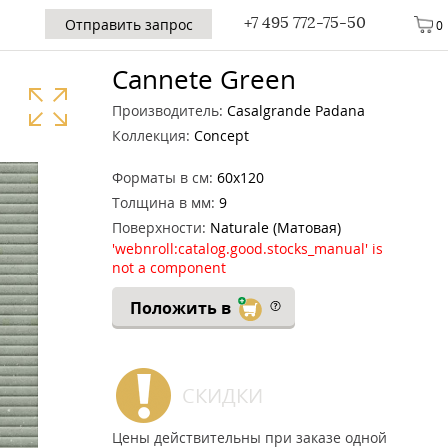
+7 495 772-75-50
Отправить запрос
0
Cannete Green
Производитель:
Casalgrande Padana
Коллекция:
Concept
Форматы в см:
60x120
Толщина в мм:
9
Поверхности:
Naturale (Матовая)
'webnroll:catalog.good.stocks_manual' is
not a component
Положить в
СКИДКИ
Цены действительны при заказе одной