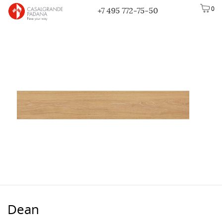
0
+7 495 772-75-50
Dean