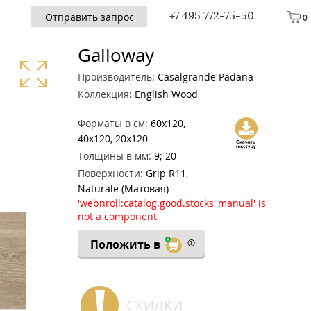
+7 495 772-75-50
Отправить запрос
0
Galloway
Производитель:
Casalgrande Padana
Коллекция:
English Wood
Форматы в см:
60x120,
40x120, 20x120
Толщины в мм:
9; 20
Поверхности:
Grip R11,
Naturale (Матовая)
'webnroll:catalog.good.stocks_manual' is
not a component
Положить в
СКИДКИ