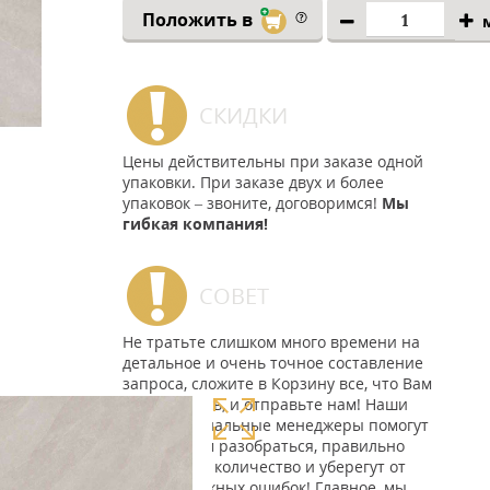
Положить в
СКИДКИ
Цены действительны при заказе одной
упаковки. При заказе двух и более
упаковок – звоните, договоримся!
Мы
гибкая компания!
СОВЕТ
Не тратьте слишком много времени на
детальное и очень точное составление
запроса, сложите в Корзину все, что Вам
понравилось, и отправьте нам! Наши
профессиональные менеджеры помогут
Вам во всем разобраться, правильно
подсчитать количество и уберегут от
всех возможных ошибок! Главное, мы