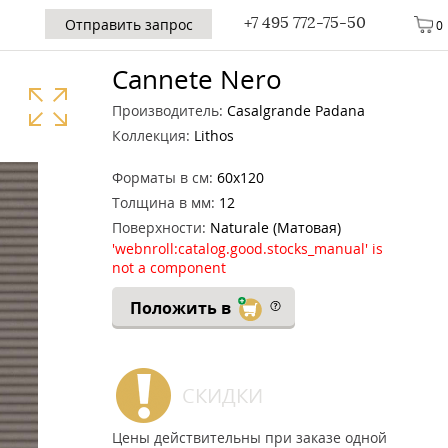
+7 495 772-75-50
Отправить запрос
0
Cannete Nero
Производитель:
Casalgrande Padana
Коллекция:
Lithos
Форматы в см:
60x120
Толщина в мм:
12
Поверхности:
Naturale (Матовая)
'webnroll:catalog.good.stocks_manual' is
not a component
Положить в
СКИДКИ
Цены действительны при заказе одной