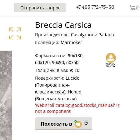
+7 495 772-75-50
Отправить запрос
0
Breccia Carsica
Производитель:
Casalgrande Padana
Коллекция:
Marmoker
Форматы в см:
90x180,
60x120, 90x90, 60x60
Толщины в мм:
9; 10
Поверхности:
Lucido
(Полированная-
классическая); Honed
(Вощеная-матовая)
'webnroll:catalog.good.stocks_manual' is
not a component
Положить в