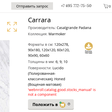
+7 495 772-75-50
Отправить запрос
0
Carrara
Производитель:
Casalgrande Padana
Коллекция:
Marmoker
Форматы в см:
120x278,
90x180, 120x120, 60x120,
90x90, 60x60
Толщины в мм:
6; 9; 10
Поверхности:
Lucido
(Полированная-
классическая); Honed
(Вощеная-матовая)
'webnroll:catalog.good.stocks_manual' is
not a component
Положить в