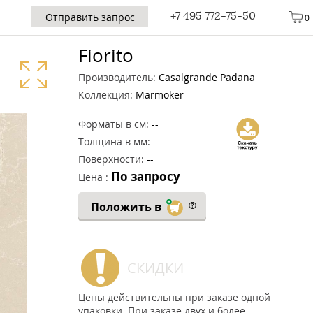
+7 495 772-75-50
Отправить запрос
0
Fiorito
Производитель:
Casalgrande Padana
Коллекция:
Marmoker
Форматы в см:
--
Толщина в мм:
--
Поверхности:
--
По запросу
Цена :
Положить в
СКИДКИ
Цены действительны при заказе одной
упаковки. При заказе двух и более