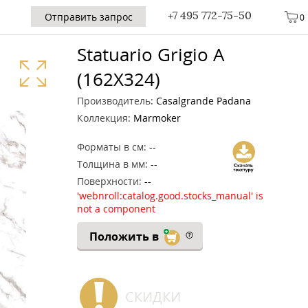
+7 495 772-75-50
Отправить запрос
0
Statuario Grigio A
(162X324)
Производитель:
Casalgrande Padana
Коллекция:
Marmoker
Форматы в см:
--
Толщина в мм:
--
Поверхности:
--
'webnroll:catalog.good.stocks_manual' is
not a component
Положить в
СКИДКИ