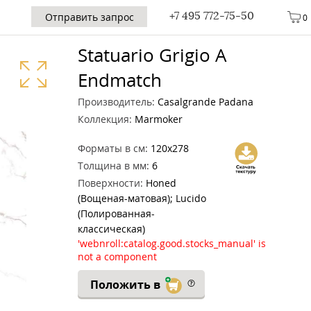
+7 495 772-75-50
Отправить запрос
0
Statuario Grigio A
Endmatch
Производитель:
Casalgrande Padana
Коллекция:
Marmoker
Форматы в см:
120x278
Толщина в мм:
6
Поверхности:
Honed
(Вощеная-матовая); Lucido
(Полированная-
классическая)
'webnroll:catalog.good.stocks_manual' is
not a component
Положить в