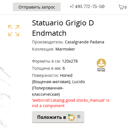
+7 495 772-75-50
Отправить запрос
0
Statuario Grigio D
Endmatch
Производитель:
Casalgrande Padana
Коллекция:
Marmoker
Форматы в см:
120x278
Толщина в мм:
6
Поверхности:
Honed
(Вощеная-матовая); Lucido
(Полированная-
классическая)
'webnroll:catalog.good.stocks_manual' is
not a component
Положить в