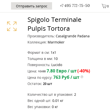
+7 495 772-75-50
Отправить запрос
0
Spigolo Terminale
Pulpis Tortora
Производитель:
Casalgrande Padana
Коллекция:
Marmoker
Формат в см:
1x1
Толщина в мм:
10
Поверхность:
Lucido
7.80
Евро / шт
(-40%)
Цена:
13.00
763
Руб / шт
Цена по курсу:
Остаток:
20
шт
Количество шт в упаковке:
2
Вес одной шт:
0.01 кг
Вес упаковки:
0 кг