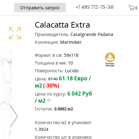
+7 495 772-75-50
Отправить запрос
0
Calacatta Extra
Производитель:
Casalgrande Padana
Коллекция:
Marmoker
Формат в см:
59x118
Толщина в мм:
10
Поверхность:
Lucido
61.18
Евро /
Цена:
87.40
м2
(-30%)
6 042
Руб
Цена по курсу:
/ м2
Остаток:
0.6962
м2
Количество м2 в упаковке:
1.3924
Количество шт в упаковке: