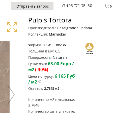
+7 495 772-75-50
Отправить запрос
0
Pulpis Tortora
Производитель:
Casalgrande Padana
Коллекция:
Marmoker
Формат в см:
118x236
Толщина в мм:
6.5
Поверхность:
Naturale
63.00
Евро /
Цена:
90.00
м2
(-30%)
6 165
Руб
Цена по курсу:
/ м2
Остаток:
2.7848
м2
Количество м2 в упаковке:
2.7848
Количество шт в упаковке: