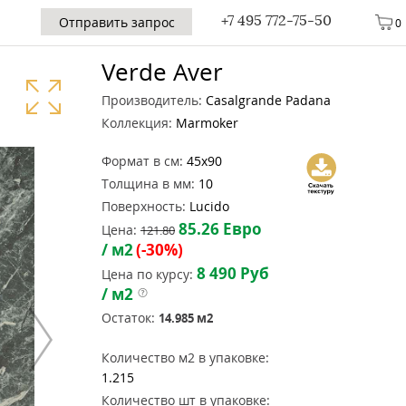
+7 495 772-75-50
Отправить запрос
0
Verde Aver
Производитель:
Casalgrande Padana
Коллекция:
Marmoker
Формат в см:
45x90
Толщина в мм:
10
Поверхность:
Lucido
85.26
Евро
Цена:
121.80
/ м2
(-30%)
8 490
Руб
Цена по курсу:
/ м2
Остаток:
14.985
м2
Количество м2 в упаковке:
1.215
Количество шт в упаковке: