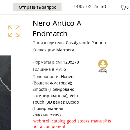
+7 495 772-75-50
Отправить запрос
0
Nero Antico A
Endmatch
Производитель:
Casalgrande Padana
Коллекция:
Marmora
Форматы в см:
120x278
Толщина в мм:
6
Поверхности:
Honed
(Вощеная-матовая);
Smooth (Полировано-
сатинированная); Vein
Touch (3D вена); Lucido
(Полированная-
классическая)
'webnroll:catalog.good.stocks_manual' is
not a component