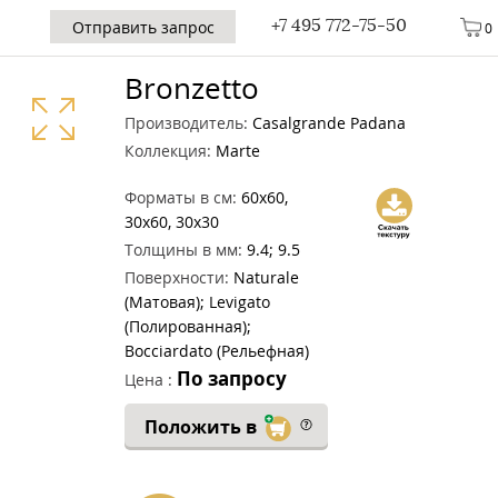
+7 495 772-75-50
Отправить запрос
0
Bronzetto
Производитель:
Casalgrande Padana
Коллекция:
Marte
Форматы в см:
60x60,
30x60, 30x30
Толщины в мм:
9.4; 9.5
Поверхности:
Naturale
(Матовая); Levigato
(Полированная);
Bocciardato (Рельефная)
По запросу
Цена :
Положить в