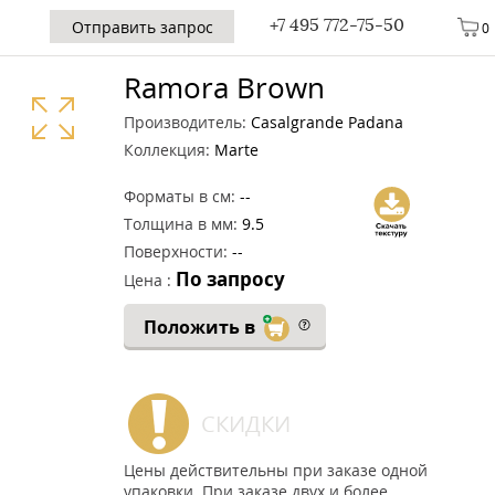
+7 495 772-75-50
Отправить запрос
0
Ramora Brown
Производитель:
Casalgrande Padana
Коллекция:
Marte
Форматы в см:
--
Толщина в мм:
9.5
Поверхности:
--
По запросу
Цена :
Положить в
СКИДКИ
Цены действительны при заказе одной
упаковки. При заказе двух и более