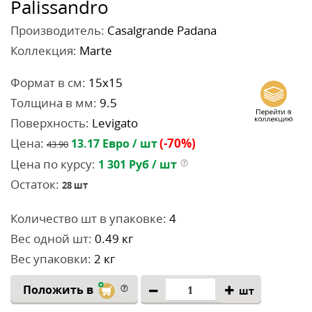
Palissandro
Производитель:
Casalgrande Padana
Коллекция:
Marte
Формат в см:
15x15
Толщина в мм:
9.5
Поверхность:
Levigato
Цена:
(-70%)
13.17
Евро / шт
43.90
Цена по курсу:
1 301
Руб / шт
Остаток:
28
шт
Количество шт в упаковке:
4
Вес одной шт:
0.49 кг
Вес упаковки:
2 кг
Положить в
шт