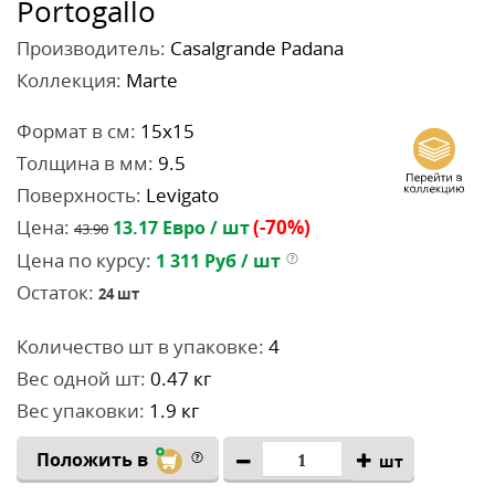
Portogallo
Производитель:
Casalgrande Padana
Коллекция:
Marte
Формат в см:
15x15
Толщина в мм:
9.5
Поверхность:
Levigato
Цена:
(-70%)
13.17
Евро / шт
43.90
Цена по курсу:
1 311
Руб / шт
Остаток:
24
шт
Количество шт в упаковке:
4
Вес одной шт:
0.47 кг
Вес упаковки:
1.9 кг
Положить в
шт