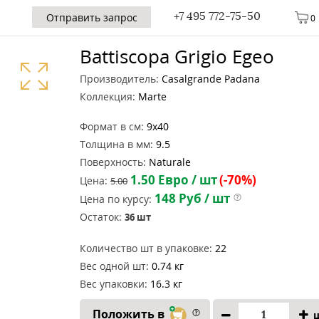
+7 495 772-75-50
Отправить запрос
0
Battiscopa Grigio Egeo
Производитель:
Casalgrande Padana
Коллекция:
Marte
Формат в см:
9x40
Толщина в мм:
9.5
Поверхность:
Naturale
1.50
Евро / шт
(-70%)
Цена:
5.00
148
Руб / шт
Цена по курсу:
Остаток:
36
шт
Количество шт в упаковке:
22
Вес одной шт:
0.74 кг
Вес упаковки:
16.3 кг
Положить в