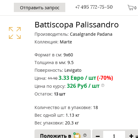
+7 495 772-75-50
Отправить запрос
0
Battiscopa Palissandro
Производитель:
Casalgrande Padana
Коллекция:
Marte
Формат в см:
9x60
Толщина в мм:
9.5
Поверхность:
Levigato
3.33
Евро / шт
(-70%)
Цена:
11.10
326
Руб / шт
Цена по курсу:
Остаток:
13
шт
Количество шт в упаковке:
18
Вес одной шт:
1.13 кг
Вес упаковки:
20.3 кг
Положить в