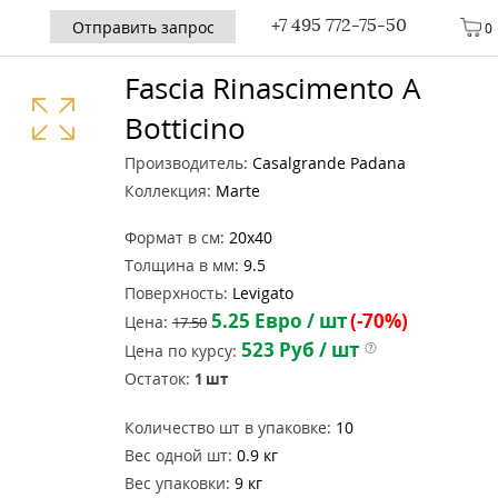
+7 495 772-75-50
Отправить запрос
0
Fascia Rinascimento A
Botticino
Производитель:
Casalgrande Padana
Коллекция:
Marte
Формат в см:
20x40
Толщина в мм:
9.5
Поверхность:
Levigato
5.25
Евро / шт
(-70%)
Цена:
17.50
523
Руб / шт
Цена по курсу:
Остаток:
1
шт
Количество шт в упаковке:
10
Вес одной шт:
0.9 кг
Вес упаковки:
9 кг