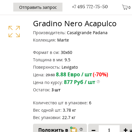
+7 495 772-75-50
Отправить запрос
0
Gradino Nero Acapulco
Производитель:
Casalgrande Padana
Коллекция:
Marte
Формат в см:
30x60
Толщина в мм:
9.5
Поверхность:
Levigato
8.88
Евро / шт
(-70%)
Цена:
29.60
877
Руб / шт
Цена по курсу:
Остаток:
3
шт
Количество шт в упаковке:
6
Вес одной шт:
3.78 кг
Вес упаковки:
22.7 кг
Положить в