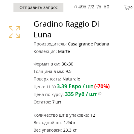
+7 495 772-75-50
Отправить запрос
0
Gradino Raggio Di
Luna
Производитель:
Casalgrande Padana
Коллекция:
Marte
Формат в см:
30x30
Толщина в мм:
9.5
Поверхность:
Naturale
3.39
Евро / шт
(-70%)
Цена:
11.30
335
Руб / шт
Цена по курсу:
Остаток:
7
шт
Количество шт в упаковке:
12
Вес одной шт:
1.94 кг
Вес упаковки:
23.3 кг