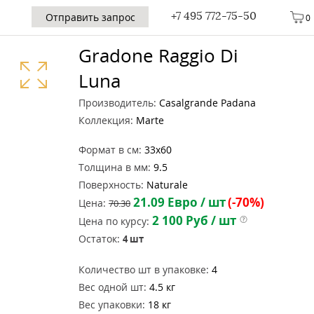
+7 495 772-75-50
Отправить запрос
0
Gradone Raggio Di
Luna
Производитель:
Casalgrande Padana
Коллекция:
Marte
Формат в см:
33x60
Толщина в мм:
9.5
Поверхность:
Naturale
21.09
Евро / шт
(-70%)
Цена:
70.30
2 100
Руб / шт
Цена по курсу:
Остаток:
4
шт
Количество шт в упаковке:
4
Вес одной шт:
4.5 кг
Вес упаковки:
18 кг