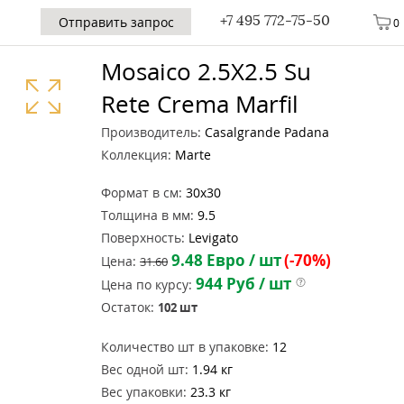
+7 495 772-75-50
Отправить запрос
0
Mosaico 2.5X2.5 Su
Rete Crema Marfil
Производитель:
Casalgrande Padana
Коллекция:
Marte
Формат в см:
30x30
Толщина в мм:
9.5
Поверхность:
Levigato
9.48
Евро / шт
(-70%)
Цена:
31.60
944
Руб / шт
Цена по курсу:
Остаток:
102
шт
Количество шт в упаковке:
12
Вес одной шт:
1.94 кг
Вес упаковки:
23.3 кг