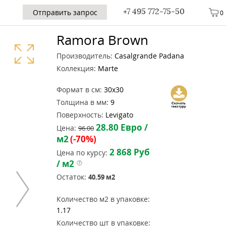
+7 495 772-75-50
Отправить запрос
0
Ramora Brown
Производитель:
Casalgrande Padana
Коллекция:
Marte
Формат в см:
30x30
Толщина в мм:
9
Поверхность:
Levigato
28.80
Евро /
Цена:
96.00
м2
(-70%)
2 868
Руб
Цена по курсу:
/ м2
Остаток:
40.59
м2
Количество м2 в упаковке:
1.17
Количество шт в упаковке: