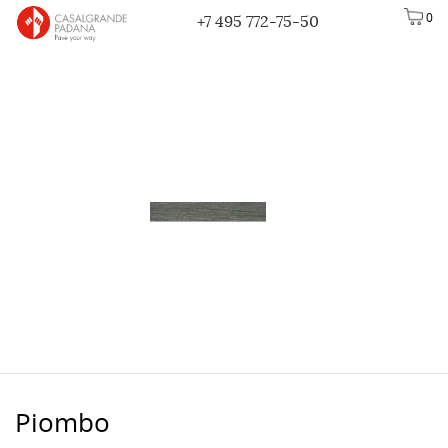
0
+7 495 772-75-50
Piombo