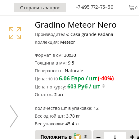
+7 495 772-75-50
Отправить запрос
0
Gradino Meteor Nero
Производитель:
Casalgrande Padana
Коллекция:
Meteor
Формат в см:
30x30
Толщина в мм:
9.5
Поверхность:
Naturale
6.06
Евро / шт
(-40%)
Цена:
10.10
603
Руб / шт
Цена по курсу:
Остаток:
2
шт
Количество шт в упаковке:
12
Вес одной шт:
3.78 кг
Вес упаковки:
45.4 кг
Положить в