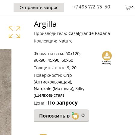
+7 495 772-75-50
Отправить запрос
0
Argilla
Производитель:
Casalgrande Padana
Коллекция:
Nature
Форматы в см:
60x120,
90x90, 45x90, 60x60
Толщины в мм:
9; 20
Поверхности:
Grip
(Антискользящая),
Naturale (Матовая), Silky
(Шелковистая)
По запросу
Цена :
Положить в