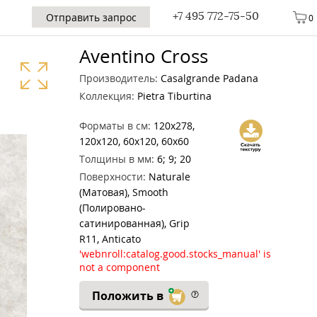
+7 495 772-75-50
Отправить запрос
0
Aventino Cross
Производитель:
Casalgrande Padana
Коллекция:
Pietra Tiburtina
Форматы в см:
120x278,
120x120, 60x120, 60x60
Толщины в мм:
6; 9; 20
Поверхности:
Naturale
(Матовая), Smooth
(Полировано-
сатинированная), Grip
R11, Anticato
'webnroll:catalog.good.stocks_manual' is
not a component
Положить в