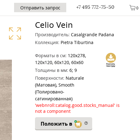
+7 495 772-75-50
Отправить запрос
0
Celio Vein
Производитель:
Casalgrande Padana
Коллекция:
Pietra Tiburtina
Форматы в см:
120x278,
120x120, 60x120, 60x60
Толщины в мм:
6; 9
Поверхности:
Naturale
(Матовая), Smooth
(Полировано-
сатинированная)
'webnroll:catalog.good.stocks_manual' is
not a component
Положить в