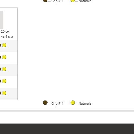
— Grip R11
— Naturale
120 см
на 9 мм
— Grip R11
— Naturale