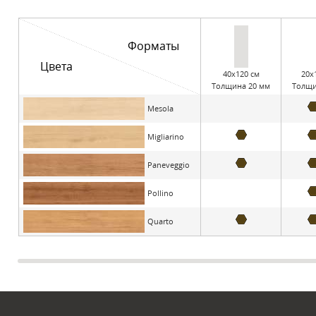
Форматы
Цвета
40x120 см
20x
Толщина 20 мм
Толщи
Mesola
Migliarino
Paneveggio
Pollino
Quarto