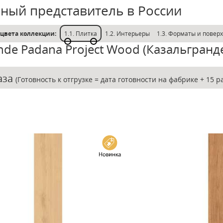
ный представитель в России
е цвета коллекции:
1.1. Плитка
1.2. Интерьеры
1.3. Форматы и повер
nde Padana Project Wood (Казальгранд
каза
(Готовность к отгрузке = дата готовности на фабрике + 15 р