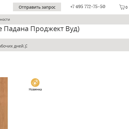
+7 495 772-75-50
Отправить запрос
0
хности
е Падана Проджект Вуд)
:
абочих дней.)