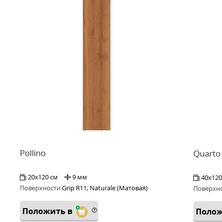
Pollino
Quarto
20x120 см
9 мм
40x120
Поверхности
Grip R11; Naturale (Матовая)
Поверхн
Положить в
Полож