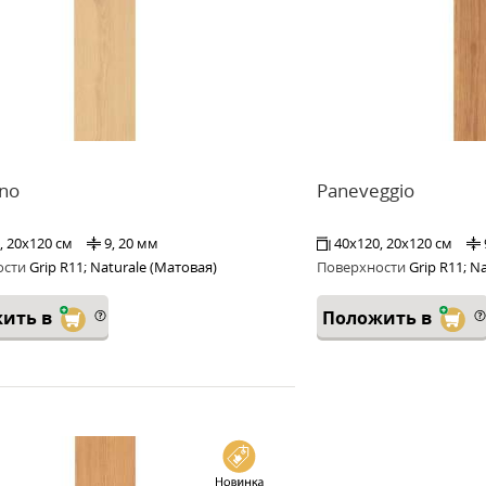
ino
Paneveggio
, 20x120 см
9, 20 мм
40x120, 20x120 см
ости
Grip R11; Naturale (Матовая)
Поверхности
Grip R11; N
ить в
Положить в