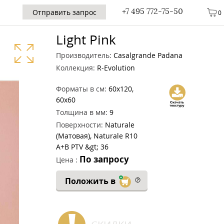
+7 495 772-75-50
Отправить запрос
0
Light Pink
Производитель:
Casalgrande Padana
Коллекция:
R-Evolution
Форматы в см:
60x120,
60x60
Толщина в мм:
9
Поверхности:
Naturale
(Матовая), Naturale R10
A+B PTV &gt; 36
По запросу
Цена :
Положить в