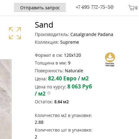
+7 495 772-75-50
Отправить запрос
0
Sand
Производитель:
Casalgrande Padana
Коллекция:
Supreme
Формат в см:
120x120
Толщина в мм:
9
Поверхность:
Naturale
82.40
Евро / м2
Цена:
8 063
Руб
Цена по курсу:
/ м2
Остаток:
8.64
м2
Количество м2 в упаковке:
2.88
Количество шт в упаковке:
2