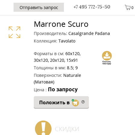
+7 495 772-75-50
Отправить запрос
0
Marrone Scuro
Производитель:
Casalgrande Padana
Коллекция:
Tavolato
Форматы в см:
60x120,
30х120, 20x120, 15x91
Толщины в мм:
8.5; 9
Поверхности:
Naturale
(Матовая)
По запросу
Цена :
Положить в
СКИДКИ