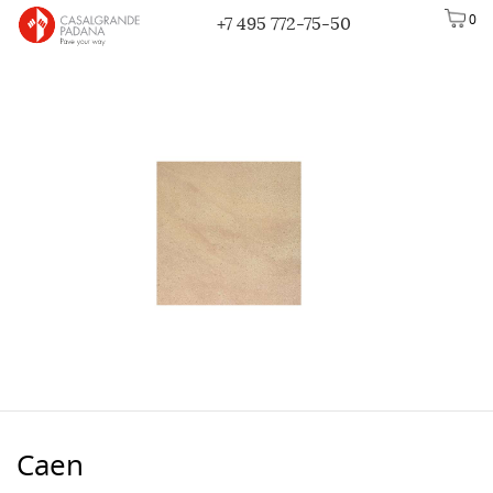
0
+7 495 772-75-50
Caen