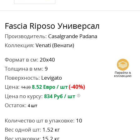
Fascia Riposo Универсал
Производитель:
Casalgrande Padana
Коллекция:
Venati (Венати)
Формат в см:
20x40
Толщина в мм:
9
Поверхность:
Levigato
Цена:
(-40%)
8.52
Евро / шт
14.20
Цена по курсу:
834
Руб / шт
Остаток:
4
шт
Количество шт в упаковке:
10
Вес одной шт:
1.52 кг
Вес упаковки:
15.2 кг