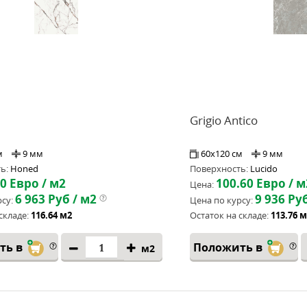
Grigio Antico
м
9 мм
60x120 см
9 мм
ь:
Honed
Поверхность:
Lucido
50
Евро / м2
100.60
Евро / м
Цена:
6 963
Руб / м2
9 936
Руб
су:
Цена по курсу:
складе:
116.64 м2
Остаток на складе:
113.76 
ть в
Положить в
м2