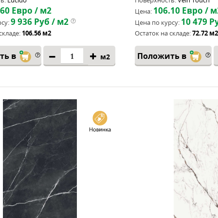
ь:
Lucido
Поверхность:
Vein Touch
.60
Евро / м2
106.10
Евро / м
Цена:
9 936
Руб / м2
10 479
Ру
су:
Цена по курсу:
складе:
106.56 м2
Остаток на складе:
72.72 м2
ть в
Положить в
м2