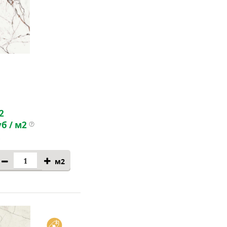
2
б / м2
м2