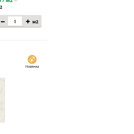
 / м2
м2
м2