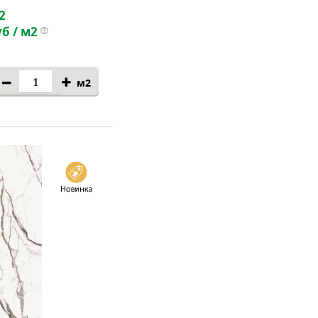
2
б / м2
м2