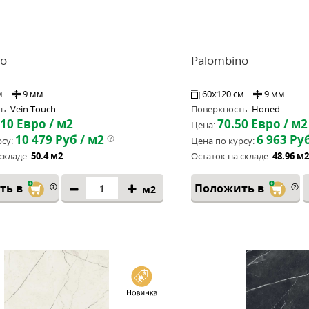
no
Palombino
м
9 мм
60x120 см
9 мм
ь:
Vein Touch
Поверхность:
Honed
.10
Евро / м2
70.50
Евро / м2
Цена:
10 479
Руб / м2
6 963
Руб
су:
Цена по курсу:
складе:
50.4 м2
Остаток на складе:
48.96 м2
ть в
Положить в
м2