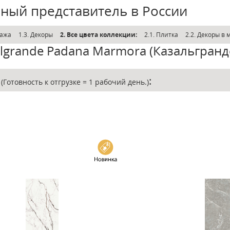
ный представитель в России
дажа
1.3. Декоры
2. Все цвета коллекции:
2.1. Плитка
2.2. Декоры в м
lgrande Padana Marmora (Казальгран
е
:
(Готовность к отгрузке = 1 рабочий день.)