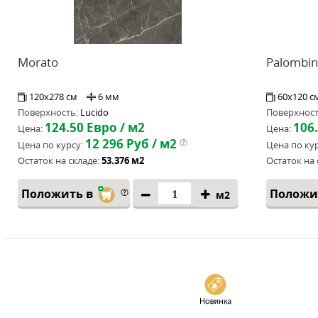
Morato
Palombi
120x278 см
6 мм
60x120 с
Поверхность:
Lucido
Поверхност
124.50
Евро / м2
106
Цена:
Цена:
12 296
Руб / м2
Цена по курсу:
Цена по кур
Остаток на складе:
53.376 м2
Остаток на 
Положить в
Положи
м2