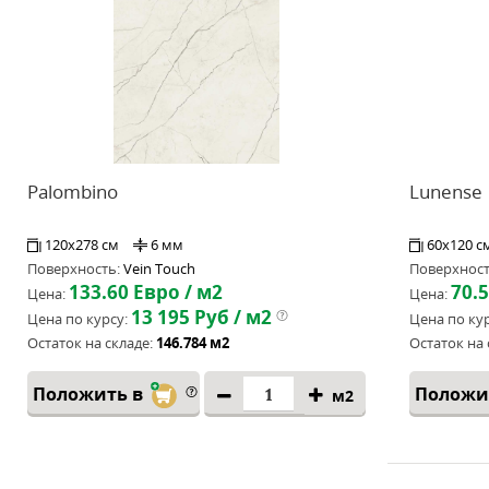
Palombino
Lunense
120x278 см
6 мм
60x120 с
Поверхность:
Vein Touch
Поверхност
133.60
Евро / м2
70.
Цена:
Цена:
13 195
Руб / м2
Цена по курсу:
Цена по кур
Остаток на складе:
146.784 м2
Остаток на 
Положить в
Положи
м2