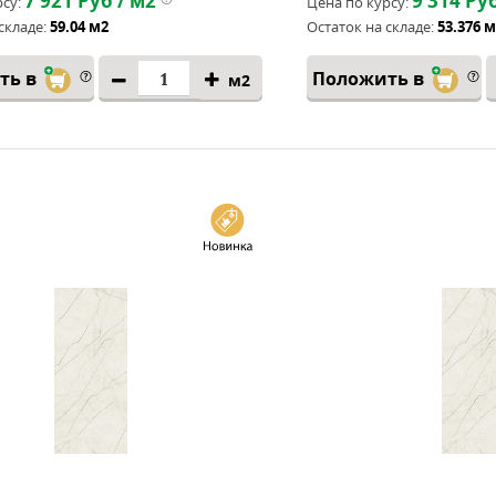
7 921
Руб / м2
9 314
Руб
су:
Цена по курсу:
складе:
59.04 м2
Остаток на складе:
53.376 
ть в
Положить в
м2