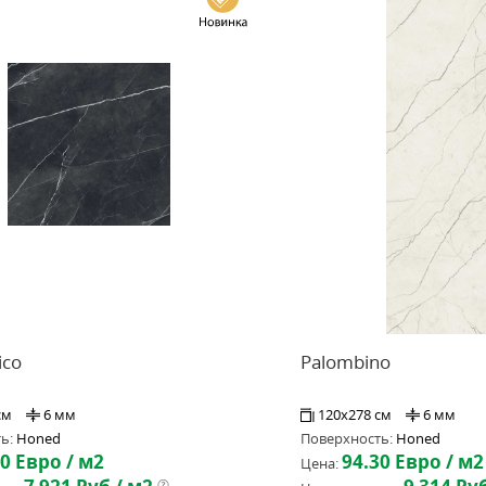
ico
Palombino
см
6 мм
120x278 см
6 мм
ь:
Honed
Поверхность:
Honed
20
Евро / м2
94.30
Евро / м2
Цена: