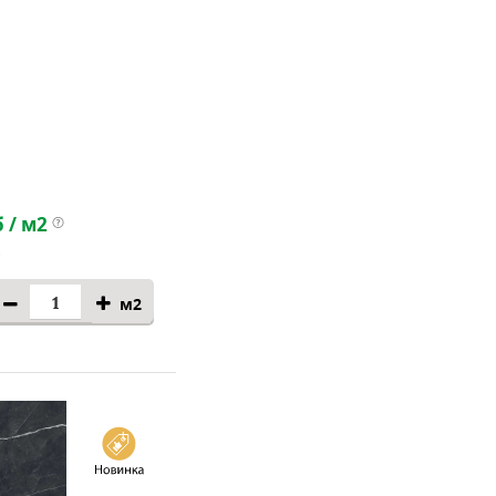
 / м2
м2