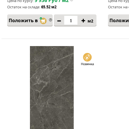
9 936
Руб / м2
Цена по курсу:
Цена по кур
Остаток на складе:
65.52 м2
Остаток на 
Положить в
Положи
м2