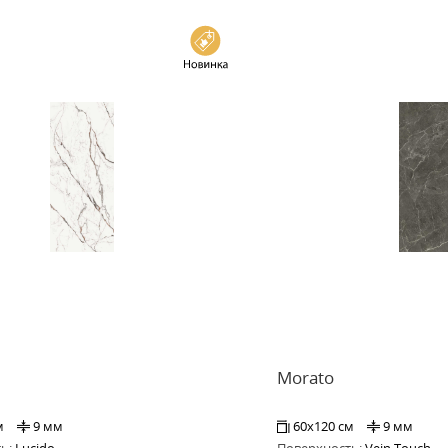
Morato
м
9 мм
60x120 см
9 мм