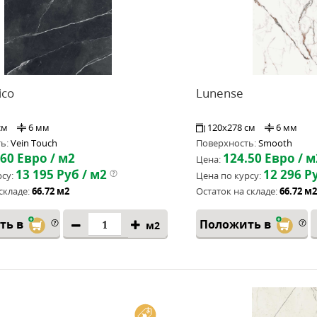
ico
Lunense
см
6 мм
120x278 см
6 мм
ь:
Vein Touch
Поверхность:
Smooth
.60
Евро / м2
124.50
Евро / м
Цена:
13 195
Руб / м2
12 296
Ру
су:
Цена по курсу:
складе:
66.72 м2
Остаток на складе:
66.72 м2
ть в
Положить в
м2