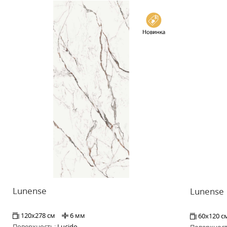
Lunense
Lunense
120x278 см
6 мм
60x120 с
Поверхность:
Lucido