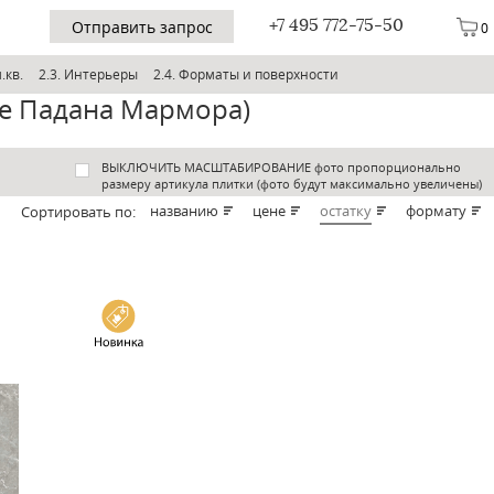
+7 495 772-75-50
Отправить запрос
0
.кв.
2.3. Интерьеры
2.4. Форматы и поверхности
де Падана Мармора)
ВЫКЛЮЧИТЬ МАСШТАБИРОВАНИЕ фото пропорционально
размеру артикула плитки (фото будут максимально увеличены)
названию
цене
остатку
формату
Cортировать по: