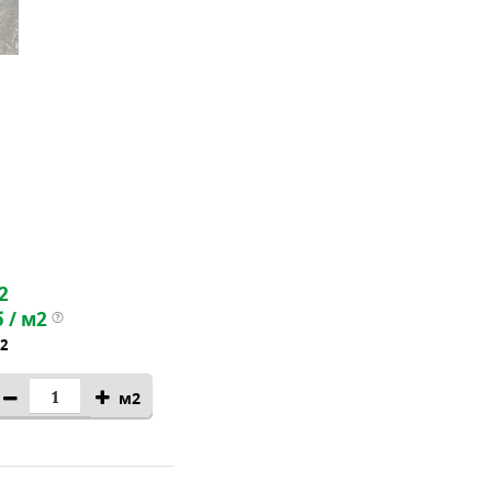
2
 / м2
м2
м2