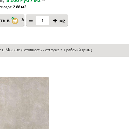
8 206
Руб / м2
су:
складе:
2.88 м2
ть в
м2
де в Москве
(Готовность к отгрузке = 1 рабочий день.)