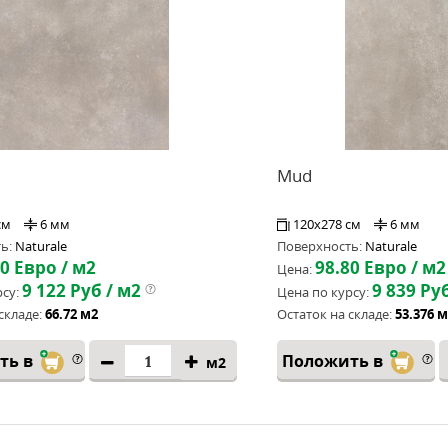
Mud
см
6 мм
120x278 см
6 мм
ь:
Naturale
Поверхность:
Naturale
60
Евро / м2
98.80
Евро / м2
Цена:
9 122
Руб / м2
9 839
Руб
су:
Цена по курсу:
складе:
66.72 м2
Остаток на складе:
53.376 
ть в
Положить в
м2