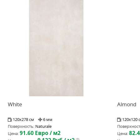
White
Almond
120x278 см
6 мм
120x120 
Поверхность:
Naturale
Поверхност
91.60
Евро / м2
82.
Цена:
Цена: