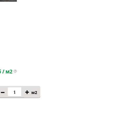
 / м2
м2