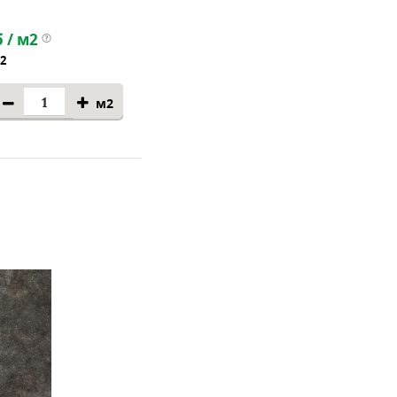
 / м2
м2
м2