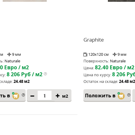
Graphite
см
9 мм
120x120 см
9 мм
ь:
Naturale
Поверхность:
Naturale
40
Евро / м2
82.40
Евро / м2
Цена:
8 206
Руб / м2
8 206
Руб
су:
Цена по курсу:
складе:
24.48 м2
Остаток на складе:
24.48 м2
ть в
Положить в
м2