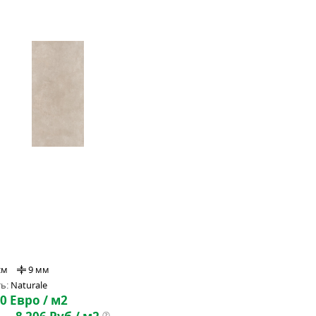
см
9 мм
ь:
Naturale
40
Евро / м2