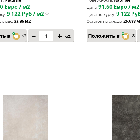
ь:
Naturale
Поверхность:
Naturale
60
Евро / м2
91.60
Евро / м2
Цена:
9 122
Руб / м2
9 122
Руб
су:
Цена по курсу:
складе:
33.36 м2
Остаток на складе:
26.688 
ть в
Положить в
м2