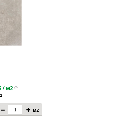
 / м2
м2
м2