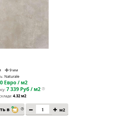
м
9 мм
ь:
Naturale
70
Евро / м2
7 339
Руб / м2
су:
складе:
4.32 м2
ть в
м2